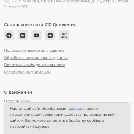
125167, г. Москва, пр-кт Ленинградский, д. 36, стр. 11, этаж
9, офис 912
Социальные сети Х10 Движения:
Пользовательское соглашение
Обработка персональных данных
Политика конфиденциальности
Раскрытие информации
О движении
О сообществе
Настоящий сайт обрабатывает
сookies
с целью
С чего начать?
персонализации сервисов и удобства пользования веб-
Структура Х10
сайтом. Вы можете запретить обработку сookies в
настройках браузера
Как стать региональным лидером?