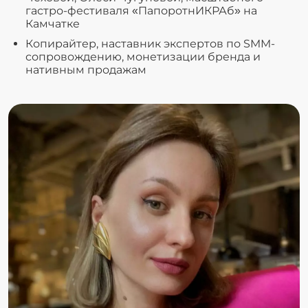
гастро-фестиваля «ПапоротнИКРАб» на
Камчатке
Копирайтер, наставник экспертов по SMM-
сопровождению, монетизации бренда и
нативным продажам