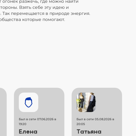
т огонек разжечь, где можно найти
тороны. Взять себе эту идею и
. Так перемещается в природе энергия.
ообщества которые помогают.
Был в сети 07.06.2026 в
Был в сети 05.08.2026 в
19:20
20:05
Елена
Татьяна