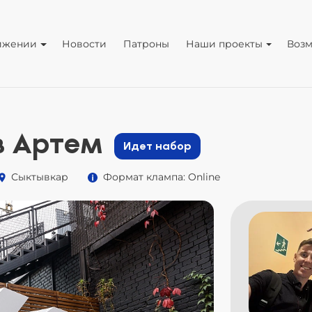
ижении
Новости
Патроны
Наши проекты
Воз
в Артем
Идет набор
Сыктывкар
Формат клампа: Online