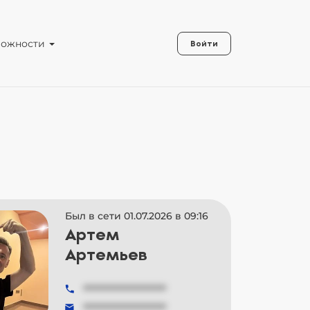
можности
Войти
Был в сети 01.07.2026 в 09:16
Артем
Артемьев
###############
###############