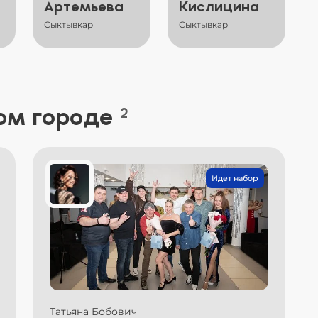
Артемьева
Кислицина
Сыктывкар
Сыктывкар
ом городе
2
Идет набор
Татьяна Бобович