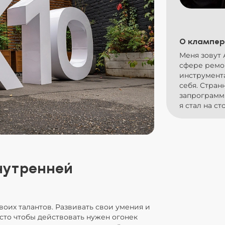
О клампер
Меня зовут 
сфере ремон
инструмента
себя. Странн
запрограмм
я стал на с
нутренней
воих талантов. Развивать свои умения и
сто чтобы действовать нужен огонек