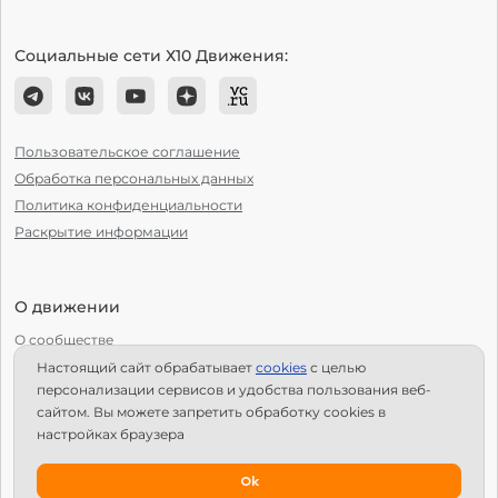
Социальные сети Х10 Движения:
Пользовательское соглашение
Обработка персональных данных
Политика конфиденциальности
Раскрытие информации
О движении
О сообществе
Настоящий сайт обрабатывает
сookies
с целью
С чего начать?
персонализации сервисов и удобства пользования веб-
Структура Х10
сайтом. Вы можете запретить обработку сookies в
настройках браузера
Как стать региональным лидером?
IPS
Ok