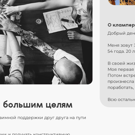
О клампер
Добрый ден
Меня зовут 
54 года. 20 
В своей жи
Моя первая
Потом встре
произнесла
поработать,
Всю осталь
 большим целям
аимной поддержки друг друга на пути
ми и получать конструктивную