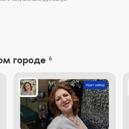
ом городе
6
Идет набор