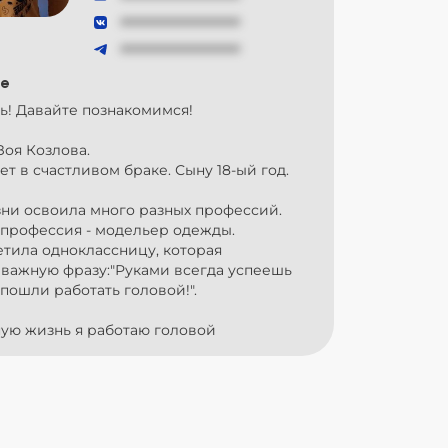
###############
###############
е
ь! Давайте познакомимся!
Зоя Козлова.
лет в счастливом браке. Сыну 18-ый год.
зни освоила много разных профессий.
 профессия - модельер одежды.
тила одноклассницу, которая
 важную фразу:"Руками всегда успеешь
 пошли работать головой!".
ную жизнь я работаю головой