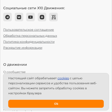
Социальные сети Х10 Движения:
Пользовательское соглашение
Обработка персональных данных
Политика конфиденциальности
Раскрытие информации
О движении
О сообществе
Настоящий сайт обрабатывает
сookies
с целью
С чего начать?
персонализации сервисов и удобства пользования веб-
Структура Х10
сайтом. Вы можете запретить обработку сookies в
настройках браузера
Как стать региональным лидером?
IPS
Ok
Календарь мероприятий