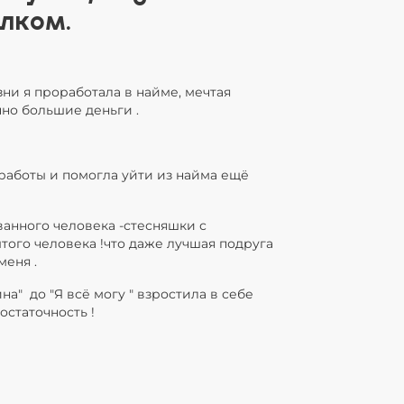
лком.
ни я проработала в найме, мечтая
но большие деньги .
с работы и помогла уйти из найма ещё
ванного человека -стесняшки с
того человека !что даже лучшая подруга
меня .
на" до "Я всё могу " взростила в себе
остаточность !