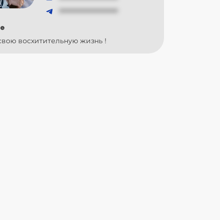
###############
е
вою восхитительную жизнь !