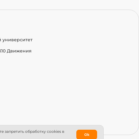
й университет
Х10 Движения
е запретить обработку сookies в
Ok