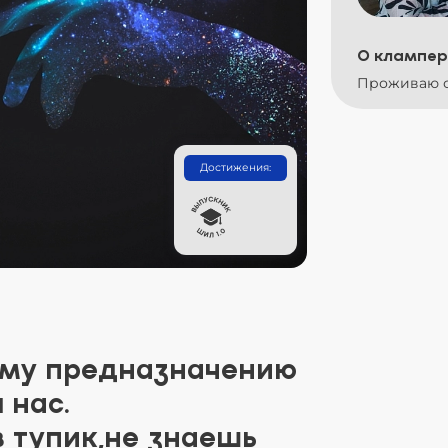
О клампер
Проживаю с
Достижения:
ему предназначению
 нас.
в тупик,не знаешь