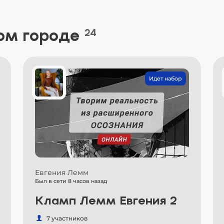
ом городе
24
Идет набор
Евгения Лемм
Был в сети 8 часов назад
Кламп Лемм Евгения 2
7 участников