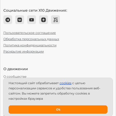
Социальные сети Х10 Движения:
Пользовательское соглашение
Обработка персональных данных
Политика конфиденциальности
Раскрытие информации
О движении
О сообществе
Настоящий сайт обрабатывает
сookies
с целью
С чего начать?
персонализации сервисов и удобства пользования веб-
Структура Х10
сайтом. Вы можете запретить обработку сookies в
настройках браузера
Как стать региональным лидером?
IPS
Ok
Календарь мероприятий