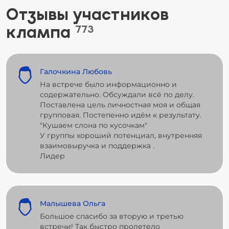
Отзывы участников
клампа
773
Галочкина Любовь
На встрече было информационно и
содержательно. Обсуждали всё по делу.
Поставлена цель личностная моя и общая
групповая. Постепенно идём к результату.
"Кушаем слона по кусочкам"
У группы хороший потенциал, внутренняя
взаимовыручка и поддержка .
Лидер
Малышева Ольга
Большое спасибо за вторую и третью
встречи! Так быстро пролетело