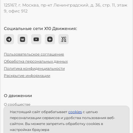
125167, г. Москва, пр-кт Ленинградский, д. 36, стр. 11, этаж
9, офис 912
Социальные сети Х10 Движения:
Пользовательское соглашение
Обработка персональных данных
Политика конфиденциальности
Раскрытие информации
О движении
О сообществе
Настоящий сайт обрабатывает
сookies
с целью
С чего начать?
персонализации сервисов и удобства пользования веб-
Структура Х10
сайтом. Вы можете запретить обработку сookies в
настройках браузера
Как стать региональным лидером?