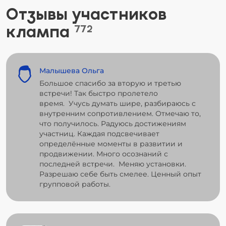
Отзывы участников
клампа
772
Малышева Ольга
Большое спасибо за вторую и третью
встречи! Так быстро пролетело
время. Учусь думать шире, разбираюсь с
внутренним сопротивлением. Отмечаю то,
что получилось. Радуюсь достижениям
участниц. Каждая подсвечивает
определённые моменты в развитии и
продвижении. Много осознаний с
последней встречи. Меняю установки.
Разрешаю себе быть смелее. Ценный опыт
групповой работы.