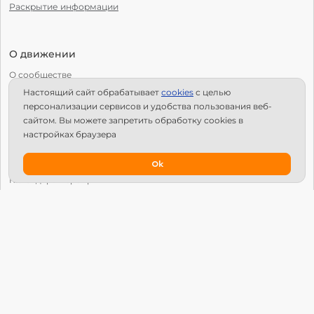
Раскрытие информации
О движении
О сообществе
Настоящий сайт обрабатывает
сookies
с целью
С чего начать?
персонализации сервисов и удобства пользования веб-
Структура Х10
сайтом. Вы можете запретить обработку сookies в
настройках браузера
Как стать региональным лидером?
IPS
Ok
Календарь мероприятий
Новости
Вопросы и ответы
Патроны
Глобальный университет