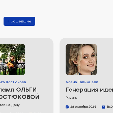
Прошедшие
ьга Костюкова
Алёна Тавинцева
ламп ОЛЬГИ
Генерация иде
ОСТЮКОВОЙ
Рязань
тов-на-Дону
28 октября 2024
18: