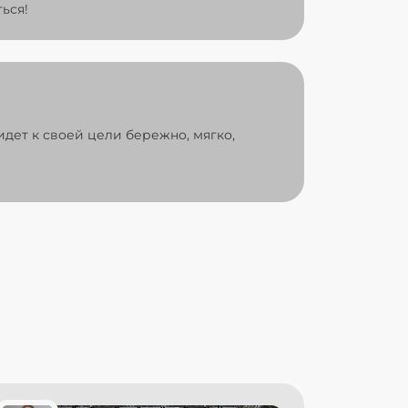
ься!
идет к своей цели бережно, мягко,