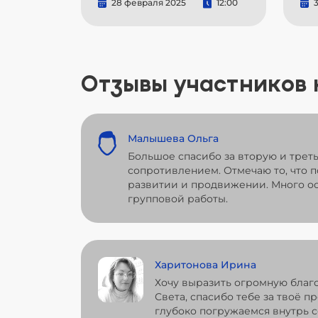
28 февраля 2025
12:00
3
Отзывы участников
Малышева Ольга
Большое спасибо за вторую и трет
сопротивлением. Отмечаю то, что 
развитии и продвижении. Много ос
групповой работы.
Харитонова Ирина
Хочу выразить огромную благ
Света, спасибо тебе за твоё п
глубоко погружаемся внутрь с