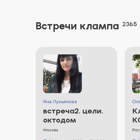
Встречи клампа
2365
Яна Лукьянова
Ол
встреча2. цели.
К
октодом
К
Москва
Рос