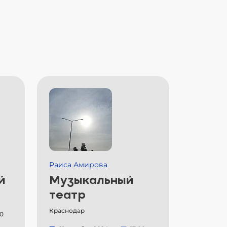
Раиса Амирова
й
Музыкальный
театр
Краснодар
00