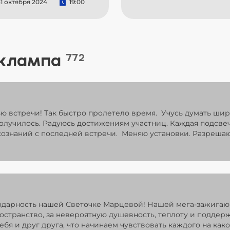
1 октября 2024
19:00
 клампа
772
ью встречи! Так быстро пролетело время. Учусь думать ши
получилось. Радуюсь достижениям участниц. Каждая подсв
ознаний с последней встречи. Меняю установки. Разрешаю
одарность нашей Светочке Марцевой! Нашей мега-зажигаю
ространство, за невероятную душевность, теплоту и поддер
ебя и друг друга, что начинаем чувствовать каждого на как