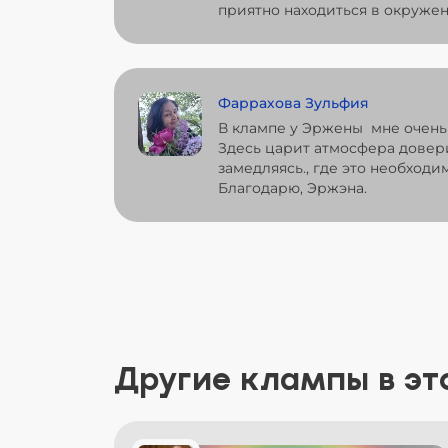
приятно находиться в окружен
Фаррахова Зульфия
В клампе у Эржены мне очень
Здесь царит атмосфера довери
замедляясь., где это необход
Благодарю, Эржэна.
Другие клампы в эт