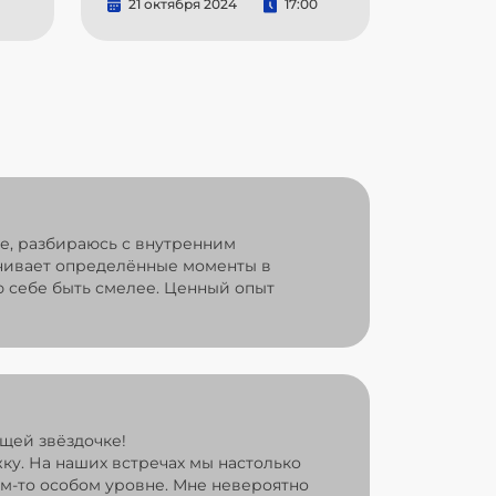
21 октября 2024
17:00
ре, разбираюсь с внутренним
ечивает определённые моменты в
 себе быть смелее. Ценный опыт
щей звёздочке!
жку. На наших встречах мы настолько
ом-то особом уровне. Мне невероятно