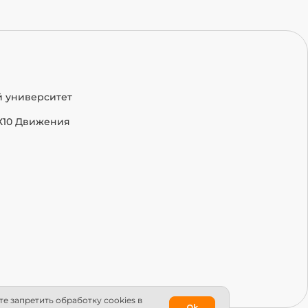
й университет
Х10 Движения
е запретить обработку сookies в
Ok