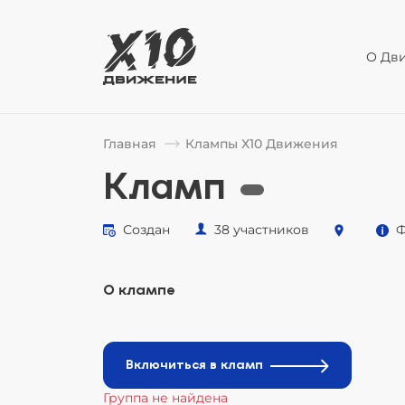
О Дв
Главная
Клампы Х10 Движения
Кламп
Создан
38 участников
Ф
О клампе
Включиться в кламп
Группа не найдена