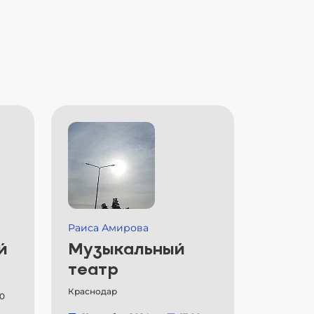
Раиса Амирова
й
Музыкальный
театр
Краснодар
00