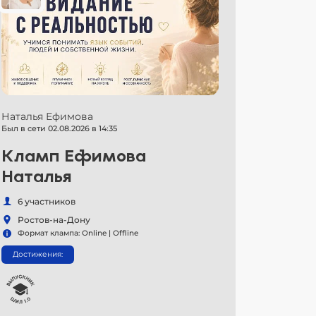
Наталья Ефимова
Был в сети 02.08.2026 в 14:35
Кламп Ефимова
Наталья
6 участников
Ростов-на-Дону
Формат клампа: Online | Offline
Достижения: