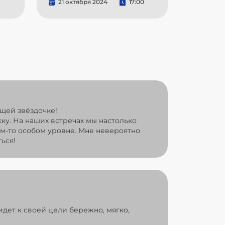
21 октября 2024
17:00
щей звёздочке!
жку. На наших встречах мы настолько
ом-то особом уровне. Мне невероятно
ься!
идет к своей цели бережно, мягко,