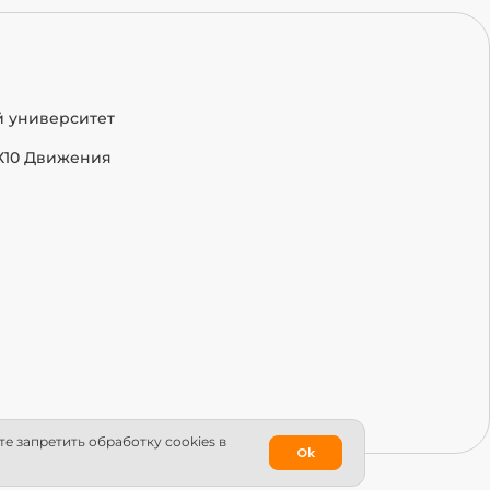
й университет
Х10 Движения
е запретить обработку сookies в
Ok