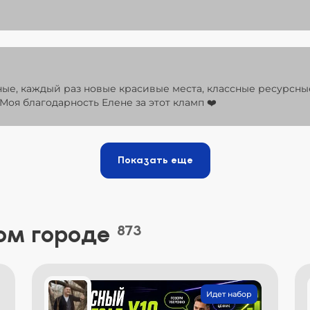
ные, каждый раз новые красивые места, классные ресурсны
Моя благодарность Елене за этот кламп ❤️
Показать еще
ом городе
873
Идет набор