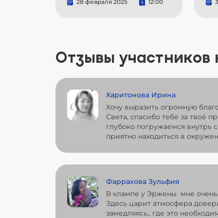
28 февраля 2025
12:00
3
Отзывы участников
Харитонова Ирина
Хочу выразить огромную благ
Света, спасибо тебе за твоё п
глубоко погружаемся внутрь с
приятно находиться в окружен
Фаррахова Зульфия
В клампе у Эржены мне очень
Здесь царит атмосфера довери
замедляясь., где это необход