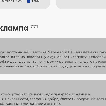
1 октября 2024
19:00
 клампа
771
одарность нашей Светочке Марцевой! Нашей мега-зажигаю
ространство, за невероятную душевность, теплоту и поддер
ебя и друг друга, что начинаем чувствовать каждого на как
ии наших участниц. Это место силы, куда хочется возвращат
 комфортно находиться среди прекрасных женщин.
я, искренности, творения добра, благости вокруг. Каждая 
имо. Каждая делится своим опытом.