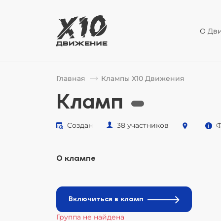
О Дв
Главная
Клампы Х10 Движения
Кламп
Создан
38 участников
Ф
О клампе
Включиться в кламп
Группа не найдена