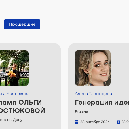
Прошедшие
ьга Костюкова
Алёна Тавинцева
ламп ОЛЬГИ
Генерация иде
ОСТЮКОВОЙ
Рязань
тов-на-Дону
28 октября 2024
18: