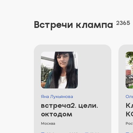
Встречи клампа
2365
Яна Лукьянова
Ол
встреча2. цели.
К
октодом
К
Москва
Рос