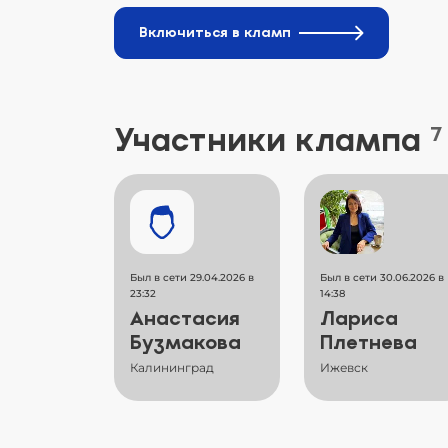
Включиться в кламп
Участники клампа
7
Был в сети 29.04.2026 в
Был в сети 30.06.2026 в
23:32
14:38
Анастасия
Лариса
Бузмакова
Плетнева
Калининград
Ижевск