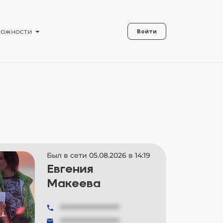
можности
Войти
Был в сети 05.08.2026 в 14:19
Евгения
Макеева
###############
###############