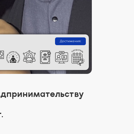
Достижения:
едпринимательству
.