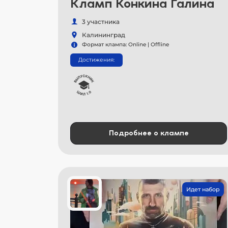
Кламп Конкина Галина
3 участника
Калининград
Формат клампа: Online | Offline
Достижения:
Подробнее о клампе
Идет набор