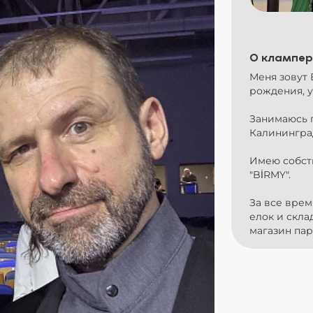
О клампер
Меня зовут 
рождения, у
Занимаюсь 
Калинингра
Имею собст
"BİRMY".
За все врем
елок и скла