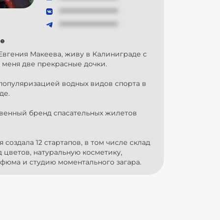
###############
###############
е
Евгения Макеева, живу в Калиниграде с
 меня две прекрасные дочки.
популяризацией водных видов спорта в
де.
венный бренд спасательных жилетов
я создала 12 стартапов, в том числе склад
д цветов, натуральную косметику,