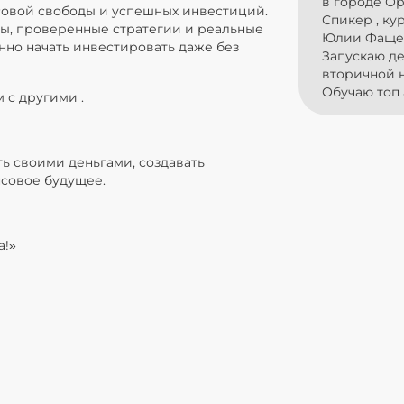
в городе Ор
совой свободы и успешных инвестиций.
Спикер , ку
ты, проверенные стратегии и реальные
Юлии Фаще
нно начать инвестировать даже без
Запускаю д
вторичной 
 с другими .
ь своими деньгами, создавать
нсовое будущее.
а!»