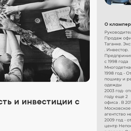
О клампер
Руководите
Продаж офи
Таганке. Эк
. Инвестор.
Предприни
с 1998 года
Многодетна
1998 год - 
пошиву и р
одежды
2003 год- о
году еще 2
ть и инвестиции с
офиса . В 2
Московское
агентство 
2009 год - 
центр Непо