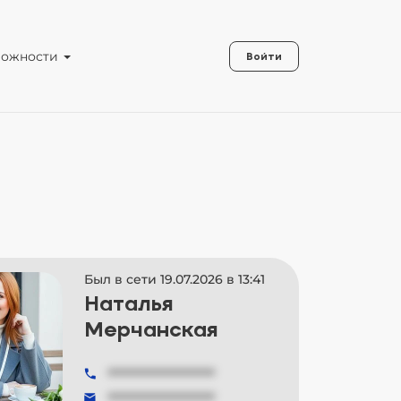
можности
Войти
Был в сети 19.07.2026 в 13:41
Наталья
Мерчанская
###############
###############