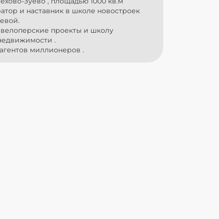
ехово-Зуево , площадью 1000 кв.м
ратор и наставник в школе новостроек
евой.
евелоперские проекты и школу
недвижимости .