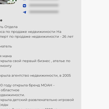
###############
###############
е
ль Отдела
са по продаже недвижимости На
сперт по продаже недвижимости - 26 лет
матель
я мама
Открыла свой первый бизнес , ателье по
емонту
ткрыла агентство недвижимости, в 2005
010 году открыла бренд МОАН -
 областное
недвижимости.
открыла детский развлекательно игровой
седы