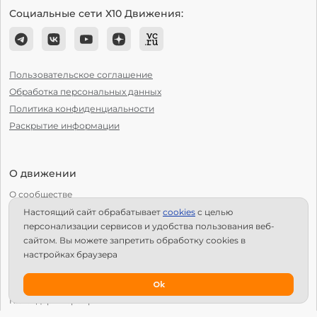
Социальные сети Х10 Движения:
Пользовательское соглашение
Обработка персональных данных
Политика конфиденциальности
Раскрытие информации
О движении
О сообществе
Настоящий сайт обрабатывает
сookies
с целью
С чего начать?
персонализации сервисов и удобства пользования веб-
Структура Х10
сайтом. Вы можете запретить обработку сookies в
настройках браузера
Как стать региональным лидером?
IPS
Ok
Календарь мероприятий