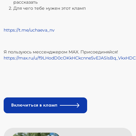
рассказать
Для чего тебе нужен этот кламп
https://t.me/uchaeva_nv
Я пользуюсь мессенджером MAX. Присоединяйся!
https://max.ru/u/f9LHodD0cOKkHCkcnne5vEJASlsBq_VkxHD
Включиться в кламп