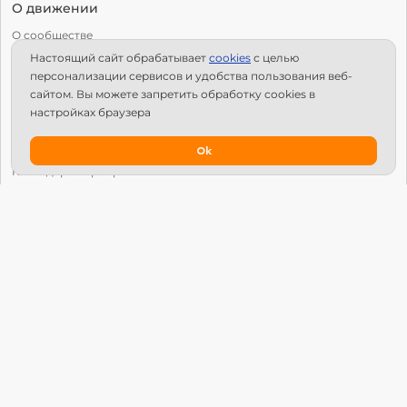
О движении
О сообществе
Настоящий сайт обрабатывает
сookies
с целью
С чего начать?
персонализации сервисов и удобства пользования веб-
Структура Х10
сайтом. Вы можете запретить обработку сookies в
настройках браузера
Как стать региональным лидером?
IPS
Ok
Календарь мероприятий
Новости
Вопросы и ответы
Патроны
Глобальный университет
Манифест Х10 Движения