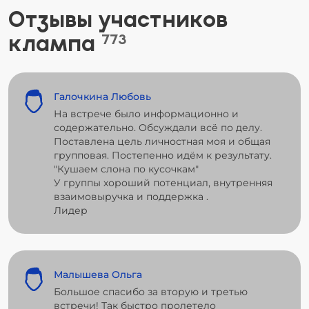
Отзывы участников
клампа
773
Галочкина Любовь
На встрече было информационно и
содержательно. Обсуждали всё по делу.
Поставлена цель личностная моя и общая
групповая. Постепенно идём к результату.
"Кушаем слона по кусочкам"
У группы хороший потенциал, внутренняя
взаимовыручка и поддержка .
Лидер
Малышева Ольга
Большое спасибо за вторую и третью
встречи! Так быстро пролетело