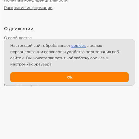
Политика конфиденциальности
Раскрытие информации
О движении
О сообществе
Настоящий сайт обрабатывает
сookies
с целью
С чего начать?
персонализации сервисов и удобства пользования веб-
Структура Х10
сайтом. Вы можете запретить обработку сookies в
настройках браузера
Как стать региональным лидером?
IPS
Ok
Календарь мероприятий
Новости
Вопросы и ответы
Патроны
Глобальный университет