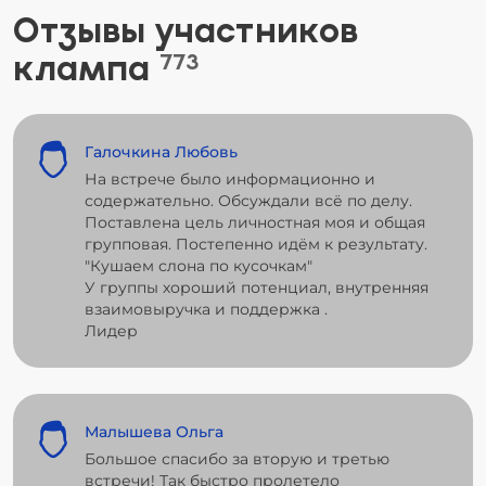
Отзывы участников
клампа
773
Галочкина Любовь
На встрече было информационно и
содержательно. Обсуждали всё по делу.
Поставлена цель личностная моя и общая
групповая. Постепенно идём к результату.
"Кушаем слона по кусочкам"
У группы хороший потенциал, внутренняя
взаимовыручка и поддержка .
Лидер
Малышева Ольга
Большое спасибо за вторую и третью
встречи! Так быстро пролетело