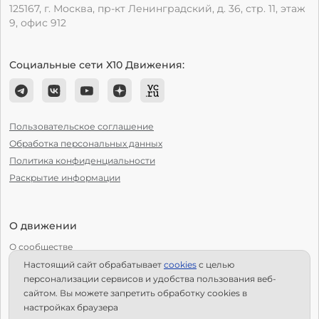
125167, г. Москва, пр-кт Ленинградский, д. 36, стр. 11, этаж
9, офис 912
Социальные сети Х10 Движения:
Пользовательское соглашение
Обработка персональных данных
Политика конфиденциальности
Раскрытие информации
О движении
О сообществе
Настоящий сайт обрабатывает
сookies
с целью
С чего начать?
персонализации сервисов и удобства пользования веб-
Структура Х10
сайтом. Вы можете запретить обработку сookies в
настройках браузера
Как стать региональным лидером?