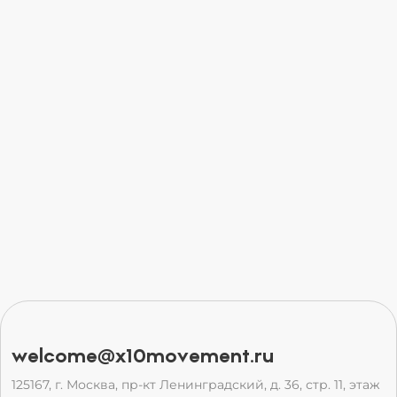
welcome@x10movement.ru
125167, г. Москва, пр-кт Ленинградский, д. 36, стр. 11, этаж