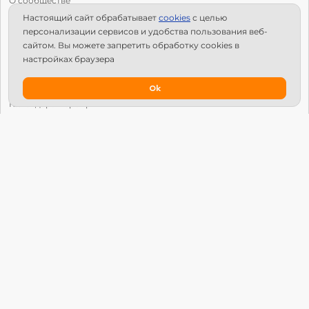
О сообществе
Настоящий сайт обрабатывает
сookies
с целью
С чего начать?
персонализации сервисов и удобства пользования веб-
Структура Х10
сайтом. Вы можете запретить обработку сookies в
настройках браузера
Как стать региональным лидером?
IPS
Ok
Календарь мероприятий
Новости
Вопросы и ответы
Патроны
Глобальный университет
Манифест Х10 Движения
© Х10 Движение. Все права защищены.