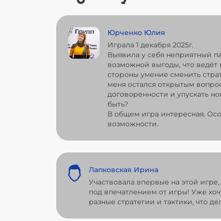
Юрченко Юлия
Играла 1 декабря 2025г.
Выявила у себя неприятный па
возможной выгоды, что ведёт
стороны умение сменить страт
меня остался открытым вопрос
договоренности и упускать но
быть?
В общем игра интересная. Осо
возможности.
Лапковская Ирина
Участвовала впервые на этой игре,
под впечатлением от игры! Уже хо
разные стратегии и тактики, что д