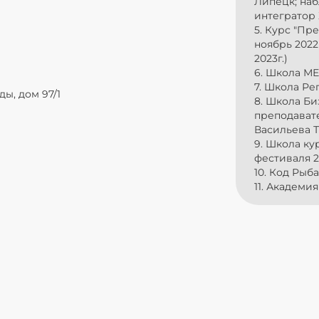
Липецк; наб
интегратор 
5. Курс "Пр
ноябрь 2022
2023г.)
6. Школа МЕ
7. Школа Ре
ды, дом 97/1
8. Школа Биз
преподавате
Васильева Та
9. Школа к
фестиваля 
10. Код Рыба
11. Академи