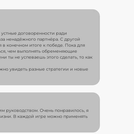
ю устные договоренности ради
за ненадёжного партнёра. С другой
 в конечном итоге к победе. Пока для
ться, чем выполнять обременяющие
и ты не успеваешь этого сделать, то как
ожно увидеть разные стратегии и новые
им руководством. Очень понравилось, я
 жизни. В каждой игре можно применять