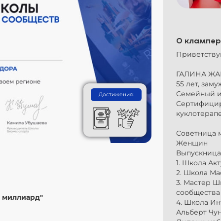
О клампер
Приветству
ГАЛИНА ЖА
55 лет, заму
Семейный и 
Достижения:
Сертифицир
куклотерапе
Советница 
Женщин
Выпускница
1. Школа Акт
2. Школа Ма
3. Мастер 
сообщества
 миллиард"
4. Школа Ин
Альберт Чун