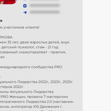
###############
###############
е
ю участников клампа!
РКОВА
жем 35 лет, двое взрослых детей, внук
детский психолог, стаж - 21 год
ованный сказкотерапевт - практик,
вт.
международного сообщества PRO
:
уального Лидерства 2022г., 2023г., 2025г.
стеров 2022г.
Школы Актуального Лидерства
 PRO Женщин, провела 7 мастерских
тегративного Лидерства 2.0 (наставник-
осов, интегратор Х10 Движения г.