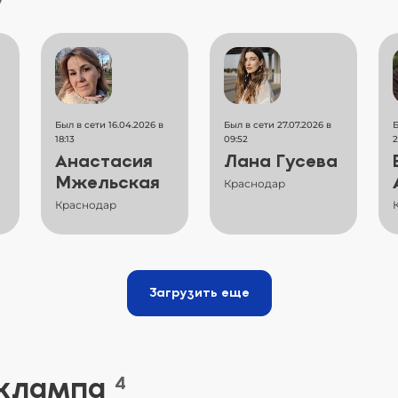
Был в сети 16.04.2026 в
Был в сети 27.07.2026 в
Б
18:13
09:52
2
Анастасия
Лана Гусева
Мжельская
Краснодар
Краснодар
Загрузить еще
 клампа
4