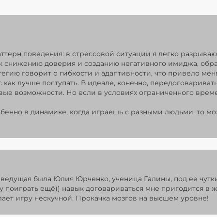
ттерн поведения: в стрессовой ситуации я легко разрыва
 к снижению доверия и созданию негативного имиджа, обра
егию говорит о гибкости и адаптивности, что привело меня
 как лучше поступать. В идеале, конечно, передоговарива
вые возможности. Но если в условиях ограниченного времен
бенно в динамике, когда играешь с разными людьми, то м
 ведущая была Юлия Юрченко, ученица Галины, под ее чутк
чу поиграть ещё)) навык договариваться мне пригодится в
елает игру нескучной. Прокачка мозгов на высшем уровне!