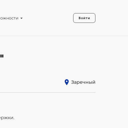
можности
Войти
"
Заречный
ержки.