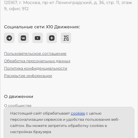
125167, г. Москва, пр-кт Ленинградский, д. 36, стр. 11, этаж
9, офис 912
Социальные сети Х10 Движения:
Пользовательское соглашение
Обработка персональных данных
Политика конфиденциальности
Раскрытие информации
О движении
О сообществе
Настоящий сайт обрабатывает
сookies
с целью
С чего начать?
персонализации сервисов и удобства пользования веб-
Структура Х10
сайтом. Вы можете запретить обработку сookies в
настройках браузера
Как стать региональным лидером?