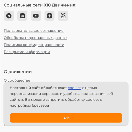
Социальные сети Х10 Движения:
Пользовательское соглашение
Обработка персональных данных
Политика конфиденциальности
Раскрытие информации
О движении
О сообществе
Настоящий сайт обрабатывает
сookies
с целью
С чего начать?
персонализации сервисов и удобства пользования веб-
Структура Х10
сайтом. Вы можете запретить обработку сookies в
настройках браузера
Как стать региональным лидером?
IPS
Ok
Календарь мероприятий