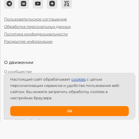
Пользовательское соглашение
Обработка персональных данных
Политика конфиденциальности
Раскрытие информации
О движении
О сообществе
Настоящий сайт обрабатывает
сookies
с целью
С чего начать?
персонализации сервисов и удобства пользования веб-
Структура Х10
сайтом. Вы можете запретить обработку сookies в
настройках браузера
Как стать региональным лидером?
IPS
Ok
Календарь мероприятий
Новости
Вопросы и ответы